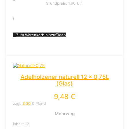
Grundpreis:
1,90
€
/
L
Zum Warenkorb hinzufügen
Adelholzener naturell 12 x 0,75L
(Glas)
9,48
€
zzgl.
3.30
€ Pfand
Mehrweg
Inhalt: 12