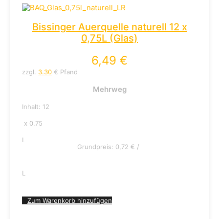
Bissinger Auerquelle naturell 12 x
0,75L (Glas)
6,49
€
zzgl.
3.30
€ Pfand
Mehrweg
Inhalt: 12
x 0.75
L
Grundpreis:
0,72
€
/
L
Zum Warenkorb hinzufügen