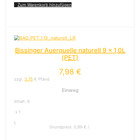
Zum Warenkorb hinzufügen
Bissinger Auerquelle naturell 9 x 1,0L
(PET)
7,98
€
zzgl.
3.75
€ Pfand
Einweg
Inhalt: 9
x 1
L
Grundpreis:
0,89
€
/