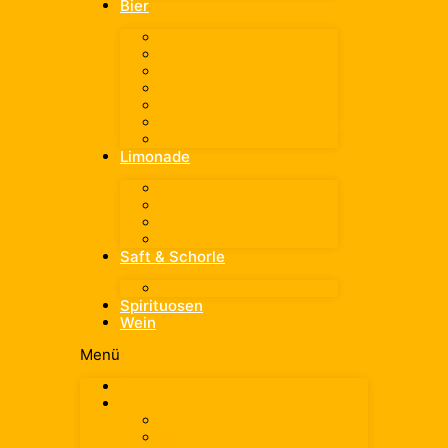
Bier
Alle Biere
Helles
Weissbier/Weizen
Radler/Russ
Pils
Export/Dunkles/Kellerbier
Alkoholfrei
Limonade
Alle Limonaden
Limonade
Cola-Mix
Zuckerfrei
Saft & Schorle
Alle Säfte & Schorlen
Spirituosen
Wein
Menü
Sortiment
Wasser
Alle Wasser
spritzig