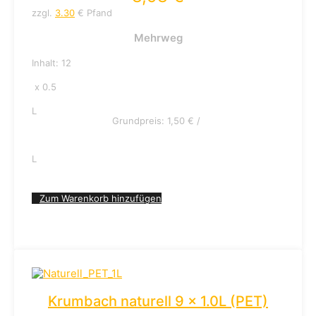
zzgl.
3.30
€ Pfand
Mehrweg
Inhalt: 12
x 0.5
L
Grundpreis:
1,50
€
/
L
Zum Warenkorb hinzufügen
Krumbach naturell 9 x 1.0L (PET)