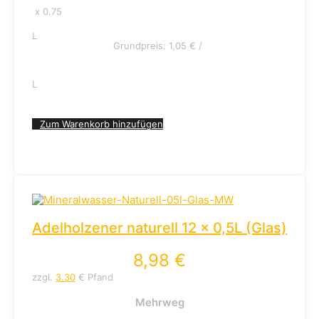
x 0.75
L
Grundpreis:
1,05
€
/
L
Zum Warenkorb hinzufügen
Adelholzener naturell 12 x 0,5L (Glas)
8,98
€
zzgl.
3.30
€ Pfand
Mehrweg