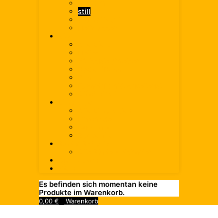
medium
still
aromatisiert
Heilwasser
Bier
Alle Biere
Helles
Weissbier/Weizen
Radler/Russ
Pils
Export/Dunkles/Kellerbier
Alkoholfrei
Limonade
Alle Limonaden
Limonade
Cola-Mix
Zuckerfrei
Saft & Schorle
Alle Säfte & Schorlen
Spirituosen
Wein
Es befinden sich momentan keine
Produkte im Warenkorb.
0,00
€
Warenkorb