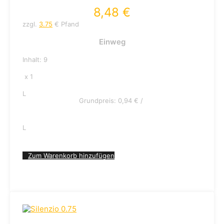
8,48
€
zzgl.
3.75
€ Pfand
Einweg
Inhalt: 9
x 1
L
Grundpreis:
0,94
€
/
L
Zum Warenkorb hinzufügen