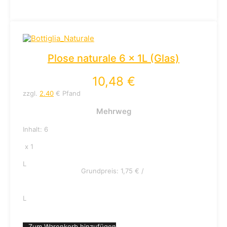
Plose naturale 6 x 1L (Glas)
10,48
€
zzgl.
2.40
€ Pfand
Mehrweg
Inhalt: 6
x 1
L
Grundpreis:
1,75
€
/
L
Zum Warenkorb hinzufügen