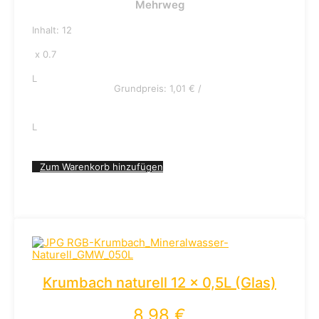
Mehrweg
Inhalt: 12
x 0.7
L
Grundpreis:
1,01
€
/
L
Zum Warenkorb hinzufügen
Krumbach naturell 12 x 0,5L (Glas)
8,98
€