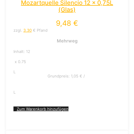
Mozartquelle Silencio 12 x 0,75L
(Glas)
9,48
€
zzgl.
3.30
€ Pfand
Mehrweg
Inhalt: 12
x 0.75
L
Grundpreis:
1,05
€
/
L
Zum Warenkorb hinzufügen