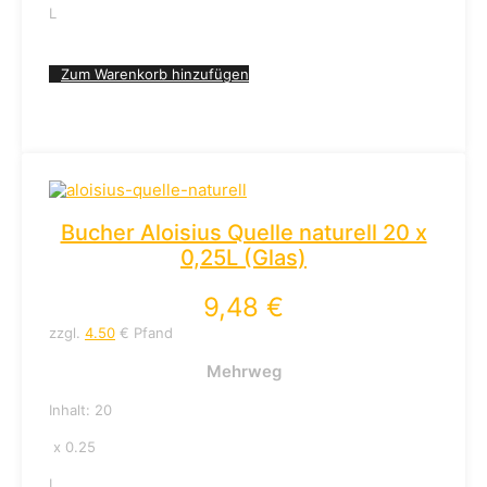
L
Zum Warenkorb hinzufügen
Bucher Aloisius Quelle naturell 20 x
0,25L (Glas)
9,48
€
zzgl.
4.50
€ Pfand
Mehrweg
Inhalt: 20
x 0.25
L