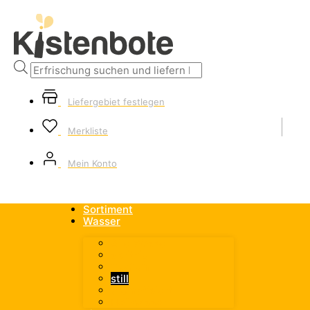
Products
search
Liefergebiet festlegen
Merkliste
Mein Konto
Sortiment
Wasser
Alle Wasser
spritzig
medium
still
aromatisiert
Heilwasser