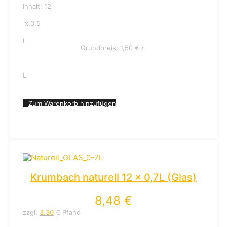
Inhalt: 12
x 0.5
L
Grundpreis:
1,50
€
/
L
Zum Warenkorb hinzufügen
Krumbach naturell 12 x 0,7L (Glas)
8,48
€
zzgl.
3.30
€ Pfand