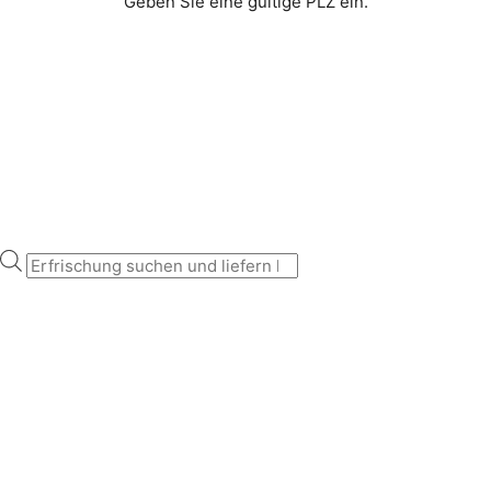
Geben Sie eine gültige PLZ ein.
Erfrischung suchen und liefern lassen...
Products
search