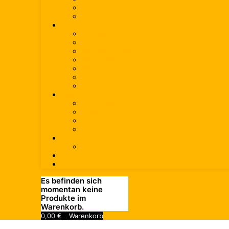
aromatisiert
Heilwasser
Bier
Alle Biere
Helles
Weissbier/Weizen
Radler/Russ
Pils
Export/Dunkles/Kellerbier
Alkoholfrei
Limonade
Alle Limonaden
Limonade
Cola-Mix
Zuckerfrei
Saft & Schorle
Alle Säfte & Schorlen
Spirituosen
Wein
Es befinden sich
momentan keine
Produkte im
Warenkorb.
0,00
€
Warenkorb