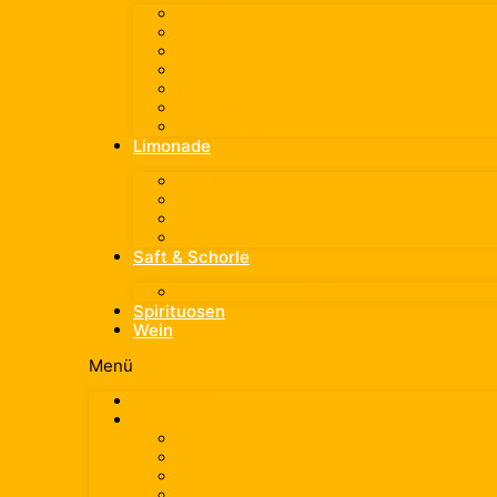
Alle Biere
Helles
Weissbier/Weizen
Radler/Russ
Pils
Export/Dunkles/Kellerbier
Alkoholfrei
Limonade
Alle Limonaden
Limonade
Cola-Mix
Zuckerfrei
Saft & Schorle
Alle Säfte & Schorlen
Spirituosen
Wein
Menü
Sortiment
Wasser
Alle Wasser
spritzig
medium
still