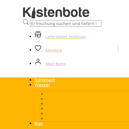
Products
search
Liefergebiet festlegen
Merkliste
Mein Konto
Sortiment
Wasser
Alle Wasser
spritzig
medium
still
aromatisiert
Heilwasser
Bier