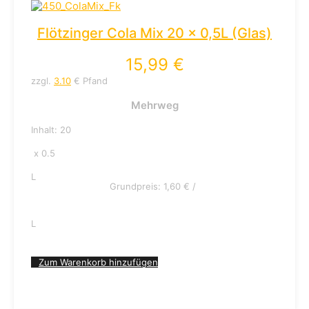
Flötzinger Cola Mix 20 x 0,5L (Glas)
15,99
€
zzgl.
3.10
€ Pfand
Mehrweg
Inhalt: 20
x 0.5
L
Grundpreis:
1,60
€
/
L
Zum Warenkorb hinzufügen