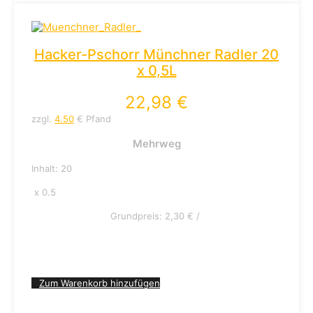
Hacker-Pschorr Münchner Radler 20
x 0,5L
22,98
€
zzgl.
4.50
€ Pfand
Mehrweg
Inhalt: 20
x 0.5
Grundpreis:
2,30
€
/
Zum Warenkorb hinzufügen