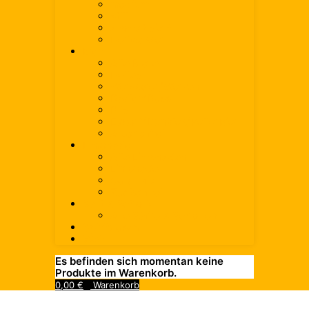
medium
still
aromatisiert
Heilwasser
Bier
Alle Biere
Helles
Weissbier/Weizen
Radler/Russ
Pils
Export/Dunkles/Kellerbier
Alkoholfrei
Limonade
Alle Limonaden
Limonade
Cola-Mix
Zuckerfrei
Saft & Schorle
Alle Säfte & Schorlen
Spirituosen
Wein
Es befinden sich momentan keine
Produkte im Warenkorb.
0,00
€
Warenkorb