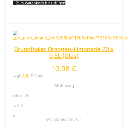
Zum Warenkorb hinzufügen
Brunnthaler Orangen-Limonade 20 x
0,5L (Glas)
10,98
€
zzgl.
3.10
€ Pfand
Mehrweg
Inhalt: 20
x 0.5
L
Grundpreis:
1,10
€
/