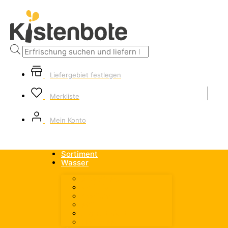
Products
search
Liefergebiet festlegen
Merkliste
Mein Konto
Sortiment
Wasser
Alle Wasser
spritzig
medium
still
aromatisiert
Heilwasser