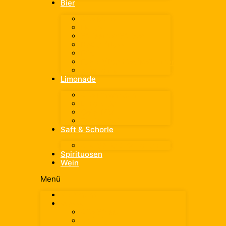
Bier
Alle Biere
Helles
Weissbier/Weizen
Radler/Russ
Pils
Export/Dunkles/Kellerbier
Alkoholfrei
Limonade
Alle Limonaden
Limonade
Cola-Mix
Zuckerfrei
Saft & Schorle
Alle Säfte & Schorlen
Spirituosen
Wein
Menü
Sortiment
Wasser
Alle Wasser
spritzig