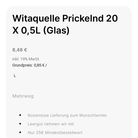
Witaquelle Prickelnd 20
X 0,5L (Glas)
8,48
€
inkl. 19% MwSt.
Grundpreis:
0,85
€
/
L
Mehrweg
Kostenlose Lieferung zum Wunschtermin
Leergut nehmen wir mit
Nur 25€ Mindestbestellwert