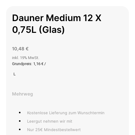
Dauner Medium 12 X
0,75L (Glas)
10,48
€
inkl. 19% MwSt.
Grundpreis:
1,16
€
/
L
Mehrweg
Kostenlose Lieferung zum Wunschtermin
Leergut nehmen wir mit
Nur 25€ Mindestbestellwert