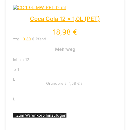
Coca Cola 12 x 1,0L (PET)
18,98
€
zzgl.
3.30
€ Pfand
Mehrweg
Inhalt: 12
x 1
L
Grundpreis:
1,58
€
/
L
Zum Warenkorb hinzufügen