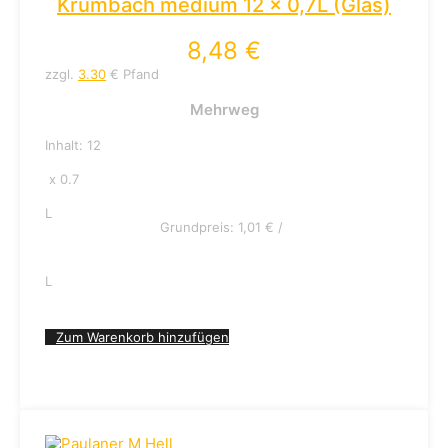
Krumbach medium 12 x 0,7L (Glas)
8,48
€
zzgl.
3.30
€ Pfand
Mehrweg
Inhalt: 12
x 0.7
L
Grundpreis:
1,01
€
/
L
Zum Warenkorb hinzufügen