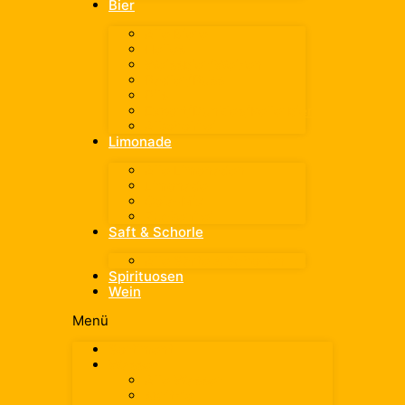
Bier
Alle Biere
Helles
Weissbier/Weizen
Radler/Russ
Pils
Export/Dunkles/Kellerbier
Alkoholfrei
Limonade
Alle Limonaden
Limonade
Cola-Mix
Zuckerfrei
Saft & Schorle
Alle Säfte & Schorlen
Spirituosen
Wein
Menü
Sortiment
Wasser
Alle Wasser
spritzig