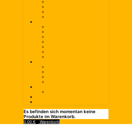
medium
still
aromatisiert
Heilwasser
Bier
Alle Biere
Helles
Weissbier/Weizen
Radler/Russ
Pils
Export/Dunkles/Kellerbier
Alkoholfrei
Limonade
Alle Limonaden
Limonade
Cola-Mix
Zuckerfrei
Saft & Schorle
Alle Säfte & Schorlen
Spirituosen
Wein
Es befinden sich momentan keine
Produkte im Warenkorb.
0,00
€
Warenkorb