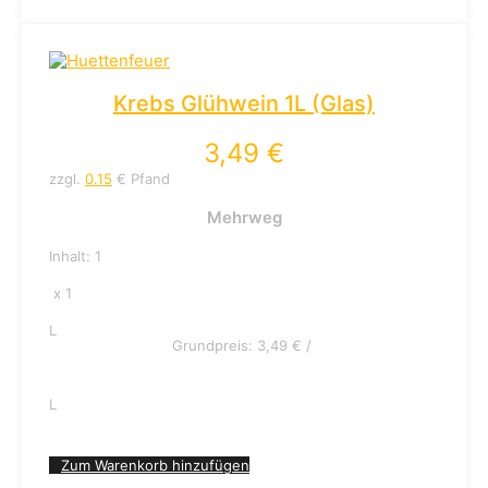
Krebs Glühwein 1L (Glas)
3,49
€
zzgl.
0.15
€ Pfand
Mehrweg
Inhalt: 1
x 1
L
Grundpreis:
3,49
€
/
L
Zum Warenkorb hinzufügen