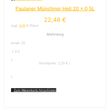
Paulaner Münchner Hell 20 x 0,5L
22,48
€
zzgl.
3.10
€ Pfand
Mehrweg
Inhalt: 20
x 0.5
L
Grundpreis:
2,25
€
/
L
Zum Warenkorb hinzufügen