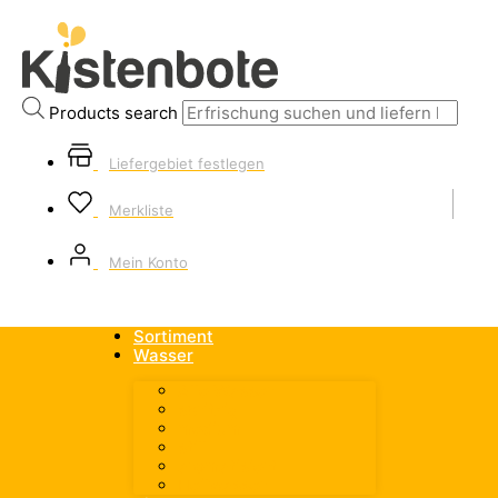
Products search
Liefergebiet festlegen
Merkliste
Mein Konto
Sortiment
Wasser
Alle Wasser
spritzig
medium
still
aromatisiert
Heilwasser