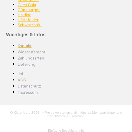
Coca Cola
Günzburger
Haldina
Härtsfelder
Schwarzbräu
Wichtiges & Infos
Kontakt
Widerrufsrecht
Zahlungsarten
Lieferung
Jobs
AGB
Datenschutz
Impressum
© Kistenbote 2026 | * Preise verstehen sich inklusive Mehrwertsteuer und
gebührenfreier Lieferung
Einfache Bezahlung mit: